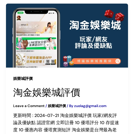
娛樂城評價
淘金娛樂城評價
Leave a Comment
/
娛樂城評價
/ By
zuolag@gmail.com
更新時間 : 2024-07-21 淘金娛樂城評價 玩家/網友評
論及優缺點 認證官網 立即註冊 10 優塔評分 10 存提速
度 10 優惠內容 優塔實測短評 淘金娛樂是台灣最為老