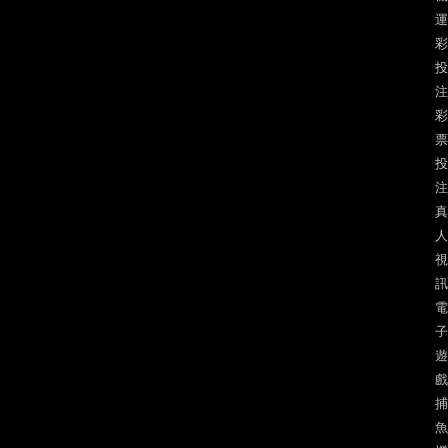
k
a
運
m
彩
-
投
1
注
彩
票
投
注
真
人
視
訊
電
子
遊
戲
捕
魚