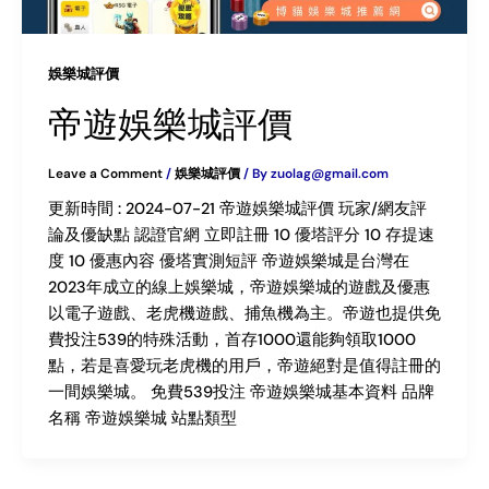
le
娛樂城評價
帝遊娛樂城評價
Leave a Comment
/
娛樂城評價
/ By
zuolag@gmail.com
更新時間 : 2024-07-21 帝遊娛樂城評價 玩家/網友評
論及優缺點 認證官網 立即註冊 10 優塔評分 10 存提速
度 10 優惠內容 優塔實測短評 帝遊娛樂城是台灣在
2023年成立的線上娛樂城，帝遊娛樂城的遊戲及優惠
以電子遊戲、老虎機遊戲、捕魚機為主。帝遊也提供免
費投注539的特殊活動，首存1000還能夠領取1000
點，若是喜愛玩老虎機的用戶，帝遊絕對是值得註冊的
一間娛樂城。 免費539投注 帝遊娛樂城基本資料 品牌
名稱 帝遊娛樂城 站點類型