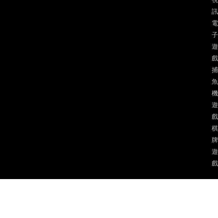
訊
電
子
遊
戲
捕
魚
機
遊
戲
棋
牌
遊
戲