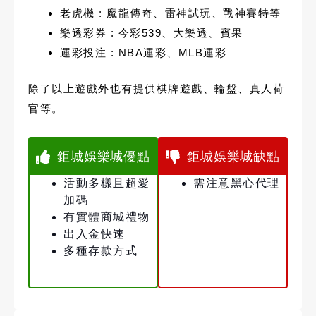
老虎機 : 魔龍傳奇、雷神試玩、戰神賽特等
樂透彩券 : 今彩539、大樂透、賓果
運彩投注 : NBA運彩、MLB運彩
除了以上遊戲外也有提供棋牌遊戲、輪盤、真人荷
官等。
鉅城娛樂城優點
鉅城娛樂城缺點
活動多樣且超愛
需注意黑心代理
加碼
有實體商城禮物
出入金快速
多種存款方式