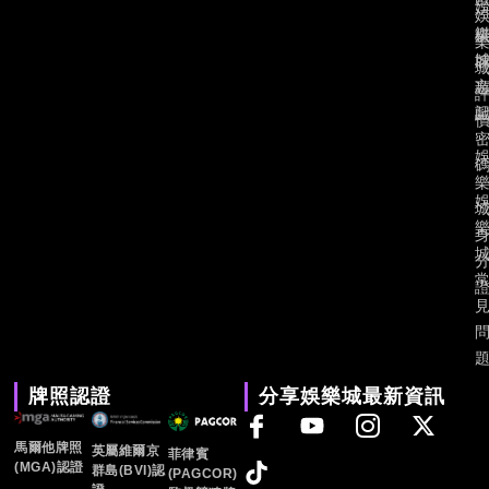
牌照認證
分享娛樂城最新資訊
I
T
Y
I
X
c
i
o
c
-
馬爾他牌照
英屬維爾京
菲律賓
o
k
u
o
t
(MGA)認證
群島(BVI)認
(PAGCOR)