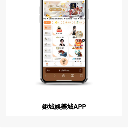
鉅城娛樂城APP